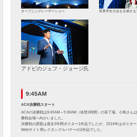
オープニングレーザーショー
世界学生大会を主催する
アドビのジェフ・ジョージ氏
9:45AM
ACA決勝戦スタート
ACAの決勝戦は9:45AM～5:30AM（休憩1時間）の長丁場。小島さん
勝戦会場へ向かいました。
決勝戦の課題は過去3年間ポスター1作品でしたが、2016年はポスター
Webサイト用レクタングルバナーの2作品でした。