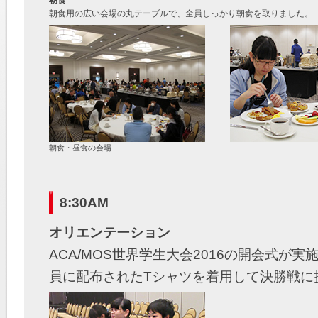
朝食
朝食用の広い会場の丸テーブルで、全員しっかり朝食を取りました。
朝食・昼食の会場
8:30AM
オリエンテーション
ACA/MOS世界学生大会2016の開会式が
員に配布されたTシャツを着用して決勝戦に